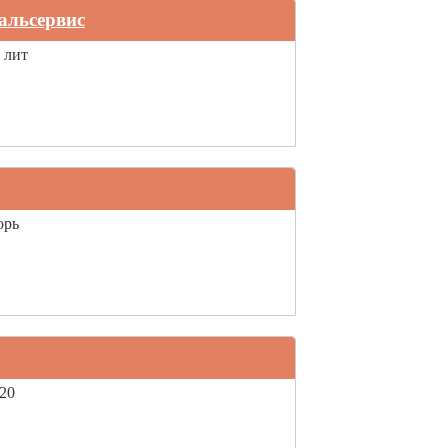
альсервис
 лит
орь
 20